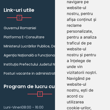
navigare pe
website-ul
Link-uri utile
nostru, pentru
afișa conținut și
reclame
Guvernul Romaniei
personalizate,
Platforma E-Consultare
pentru a analiza
traficul de pe
Ministerul Lucrărilor Publice, Dezvoltării și Administrației
website-ul
nostru și pentru
Agenția Națională a Funcționarilor Publici
a înțelege de
Instituția Prefectului Judetul Neamt
unde vin
vizitatorii noștri.
Posturi vacante in administratia publica din Romania
Navigând pe
website-ul
Program de lucru cu publicul
nostru, ești de
acord cu
utilizarea
Luni-Vineri
08:00 - 16:00
cookie-urilor,