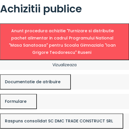
Achizitii publice
Anunt procedura achizitie "Furnizare si distributie
pachet alimentar in cadrul Programului National
"Masa Sanatoasa" pentru Scoala Gimnaziala "Ioan
Grigore Teodorescu" Ruseni
Vizualizeaza
Documentatie de atribuire
Formulare
Raspuns consolidat SC DMC TRADE CONSTRUCT SRL