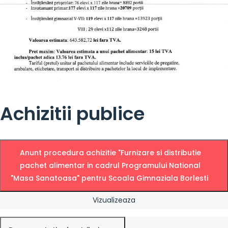
Achizitii publice
Anunt procedura achizitie "Furnizare si distributie
pachet alimentar in cadrul Programului National
"Masa Sanatoasa" pentru Scoala Gimnaziala Borlesti
Vizualizeaza