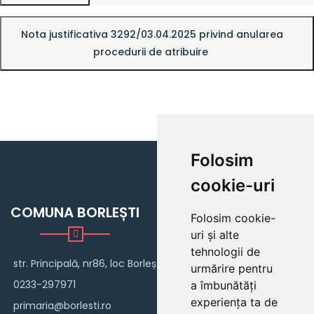
Nota justificativa 3292/03.04.2025 privind anularea
procedurii de atribuire
Folosim
cookie-uri
COMUNA BORLEȘTI
Folosim cookie-
uri și alte
tehnologii de
str. Principală, nr86, loc Borlești
urmărire pentru
0233-297971
a îmbunătăți
experiența ta de
primaria@borlesti.ro